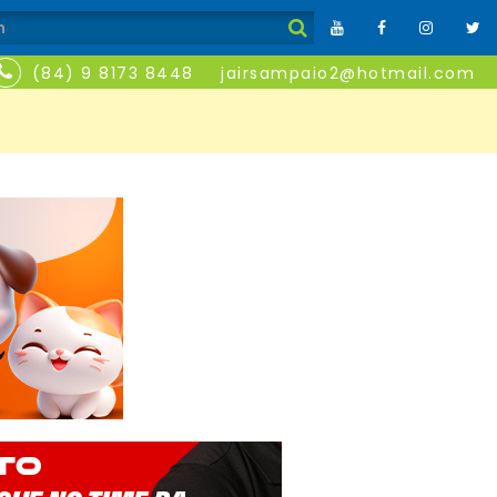
(84) 9 8173 8448
jairsampaio2@hotmail.com