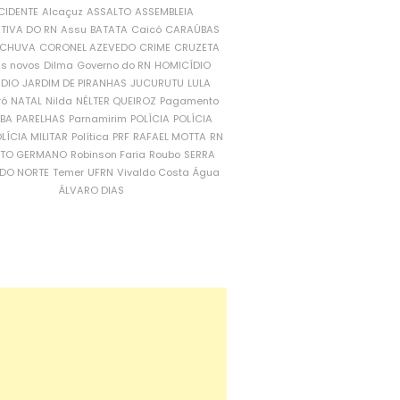
CIDENTE
Alcaçuz
ASSALTO
ASSEMBLEIA
ATIVA DO RN
Assu
BATATA
Caicó
CARAÚBAS
CHUVA
CORONEL AZEVEDO
CRIME
CRUZETA
is novos
Dilma
Governo do RN
HOMICÍDIO
NDIO
JARDIM DE PIRANHAS
JUCURUTU
LULA
ró
NATAL
Nilda
NÉLTER QUEIROZ
Pagamento
ÍBA
PARELHAS
Parnamirim
POLÍCIA
POLÍCIA
LÍCIA MILITAR
Política
PRF
RAFAEL MOTTA
RN
RTO GERMANO
Robinson Faria
Roubo
SERRA
DO NORTE
Temer
UFRN
Vivaldo Costa
Água
ÁLVARO DIAS