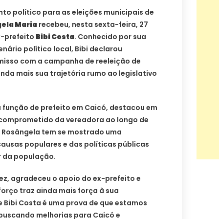
o político para as eleições municipais de
ela Maria
recebeu, nesta sexta-feira, 27
x-prefeito
Bibi Costa
. Conhecido por sua
nário político local, Bibi declarou
isso com a campanha de reeleição de
nda mais sua trajetória rumo ao legislativo
 a função de prefeito em Caicó, destacou em
 e comprometido da vereadora ao longo de
, Rosângela tem se mostrado uma
ausas populares e das políticas públicas
r da população.
ez, agradeceu o apoio do ex-prefeito e
forço traz ainda mais força à sua
 Bibi Costa é uma prova de que estamos
buscando melhorias para Caicó e