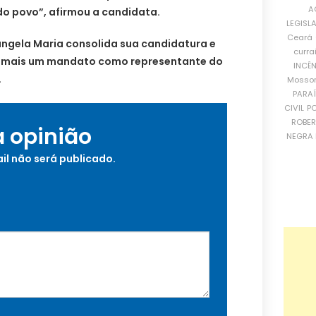
A
do povo”, afirmou a candidata.
LEGISL
Ceará
ngela Maria consolida sua candidatura e
curra
or mais um mandato como representante do
INCÊ
.
Mosso
PARA
CIVIL
PO
ROBE
a opinião
NEGRA 
il não será publicado.