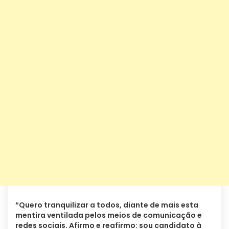
“Quero tranquilizar a todos, diante de mais esta
mentira ventilada pelos meios de comunicação e
redes sociais. Afirmo e reafirmo: sou candidato à