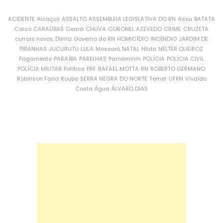
ACIDENTE
Alcaçuz
ASSALTO
ASSEMBLEIA LEGISLATIVA DO RN
Assu
BATATA
Caicó
CARAÚBAS
Ceará
CHUVA
CORONEL AZEVEDO
CRIME
CRUZETA
currais novos
Dilma
Governo do RN
HOMICÍDIO
INCÊNDIO
JARDIM DE
PIRANHAS
JUCURUTU
LULA
Mossoró
NATAL
Nilda
NÉLTER QUEIROZ
Pagamento
PARAÍBA
PARELHAS
Parnamirim
POLÍCIA
POLÍCIA CIVIL
POLÍCIA MILITAR
Política
PRF
RAFAEL MOTTA
RN
ROBERTO GERMANO
Robinson Faria
Roubo
SERRA NEGRA DO NORTE
Temer
UFRN
Vivaldo
Costa
Água
ÁLVARO DIAS