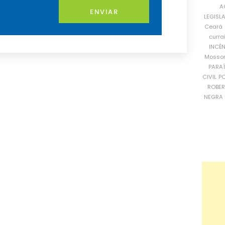
A
ENVIAR
LEGISL
Ceará
curra
INCÊ
Mosso
PARA
CIVIL
PO
ROBE
NEGRA 