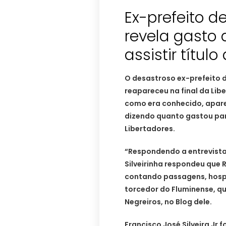
Ex-prefeito d
revela gasto 
assistir título
O desastroso ex-prefeito de
reapareceu na final da Libe
como era conhecido, apare
dizendo quanto gastou para 
Libertadores.
“Respondendo a entrevista 
Silveirinha respondeu que R
contando passagens, hospe
torcedor do Fluminense, q
Negreiros, no Blog dele.
Francisco José Silveira Jr f