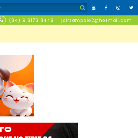
(84) 9 8173 8448
jairsampaio2@hotmail.com