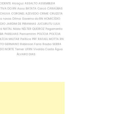
CIDENTE
Alcaçuz
ASSALTO
ASSEMBLEIA
ATIVA DO RN
Assu
BATATA
Caicó
CARAÚBAS
CHUVA
CORONEL AZEVEDO
CRIME
CRUZETA
is novos
Dilma
Governo do RN
HOMICÍDIO
NDIO
JARDIM DE PIRANHAS
JUCURUTU
LULA
ró
NATAL
Nilda
NÉLTER QUEIROZ
Pagamento
ÍBA
PARELHAS
Parnamirim
POLÍCIA
POLÍCIA
LÍCIA MILITAR
Política
PRF
RAFAEL MOTTA
RN
RTO GERMANO
Robinson Faria
Roubo
SERRA
DO NORTE
Temer
UFRN
Vivaldo Costa
Água
ÁLVARO DIAS