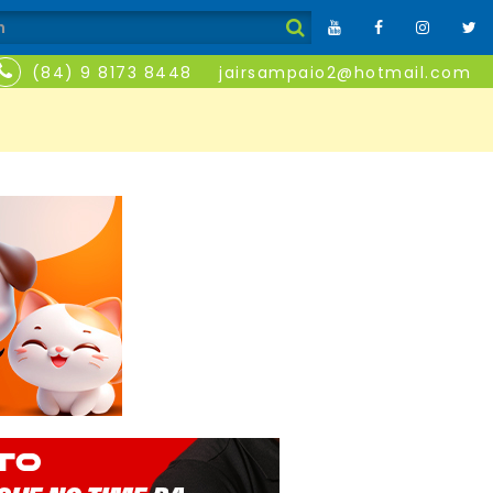
(84) 9 8173 8448
jairsampaio2@hotmail.com