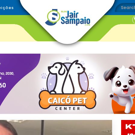
eições