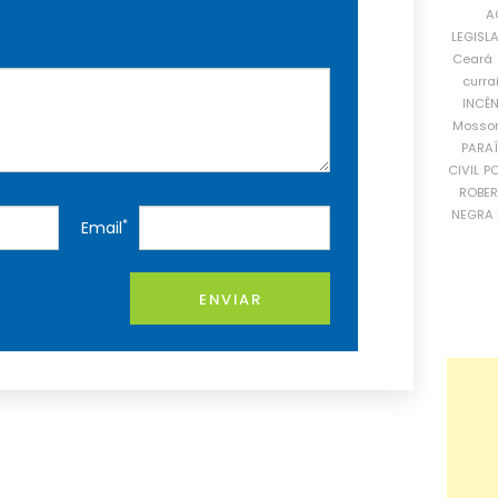
A
LEGISL
Ceará
curra
INCÊ
Mosso
PARA
CIVIL
PO
ROBE
NEGRA 
*
Email
ENVIAR