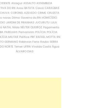
CIDENTE
Alcaçuz
ASSALTO
ASSEMBLEIA
ATIVA DO RN
Assu
BATATA
Caicó
CARAÚBAS
CHUVA
CORONEL AZEVEDO
CRIME
CRUZETA
is novos
Dilma
Governo do RN
HOMICÍDIO
NDIO
JARDIM DE PIRANHAS
JUCURUTU
LULA
ró
NATAL
Nilda
NÉLTER QUEIROZ
Pagamento
ÍBA
PARELHAS
Parnamirim
POLÍCIA
POLÍCIA
LÍCIA MILITAR
Política
PRF
RAFAEL MOTTA
RN
RTO GERMANO
Robinson Faria
Roubo
SERRA
DO NORTE
Temer
UFRN
Vivaldo Costa
Água
ÁLVARO DIAS