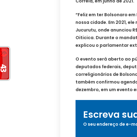
Correia, em junho de 2021.
“Feliz em ter Bolsonaro e
nossa cidade. Em 2021, ele
Jucurutu, onde anunciou R
Oiticica. Durante o mandat
explicou o parlamentar ex
O evento será aberto ao pú
deputados federais, deput
correligionários de Bolson
também confirmou agenda n
dezembro, em um evento e
Escreva su
O seu endereço de e-ma