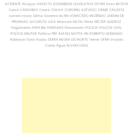
ACIDENTE
Alcaçuz
ASSALTO
ASSEMBLEIA LEGISLATIVA DO RN
Assu
BATATA
Caicó
CARAÚBAS
Ceará
CHUVA
CORONEL AZEVEDO
CRIME
CRUZETA
currais novos
Dilma
Governo do RN
HOMICÍDIO
INCÊNDIO
JARDIM DE
PIRANHAS
JUCURUTU
LULA
Mossoró
NATAL
Nilda
NÉLTER QUEIROZ
Pagamento
PARAÍBA
PARELHAS
Parnamirim
POLÍCIA
POLÍCIA CIVIL
POLÍCIA MILITAR
Política
PRF
RAFAEL MOTTA
RN
ROBERTO GERMANO
Robinson Faria
Roubo
SERRA NEGRA DO NORTE
Temer
UFRN
Vivaldo
Costa
Água
ÁLVARO DIAS