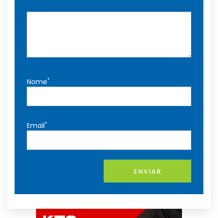
*
Nome
*
Email
ENVIAR