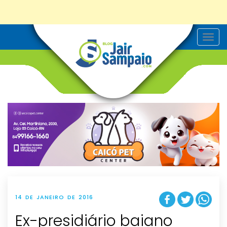
T
o
g
g
l
e
n
a
v
i
g
a
t
i
o
n
14 DE JANEIRO DE 2016
Ex-presidiário baiano