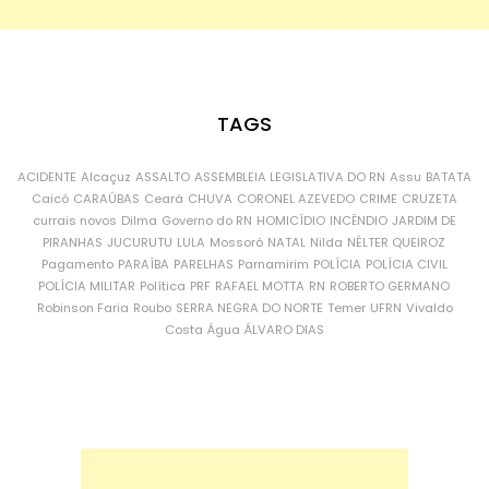
TAGS
ACIDENTE
Alcaçuz
ASSALTO
ASSEMBLEIA LEGISLATIVA DO RN
Assu
BATATA
Caicó
CARAÚBAS
Ceará
CHUVA
CORONEL AZEVEDO
CRIME
CRUZETA
currais novos
Dilma
Governo do RN
HOMICÍDIO
INCÊNDIO
JARDIM DE
PIRANHAS
JUCURUTU
LULA
Mossoró
NATAL
Nilda
NÉLTER QUEIROZ
Pagamento
PARAÍBA
PARELHAS
Parnamirim
POLÍCIA
POLÍCIA CIVIL
POLÍCIA MILITAR
Política
PRF
RAFAEL MOTTA
RN
ROBERTO GERMANO
Robinson Faria
Roubo
SERRA NEGRA DO NORTE
Temer
UFRN
Vivaldo
Costa
Água
ÁLVARO DIAS