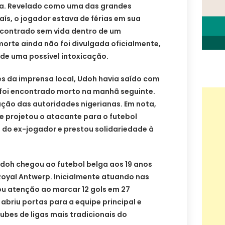
ria. Revelado como uma das grandes
ís, o jogador estava de férias em sua
ncontrado sem vida dentro de um
orte ainda não foi divulgada oficialmente,
de uma possível intoxicação.
 da imprensa local, Udoh havia saído com
 foi encontrado morto na manhã seguinte.
ação das autoridades nigerianas. Em nota,
e projetou o atacante para o futebol
 do ex-jogador e prestou solidariedade à
 Udoh chegou ao futebol belga aos 19 anos
Royal Antwerp. Inicialmente atuando nas
u atenção ao marcar 12 gols em 27
briu portas para a equipe principal e
ubes de ligas mais tradicionais do