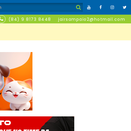
(84) 9 8173 8448
jairsampaio2@hotmail.com