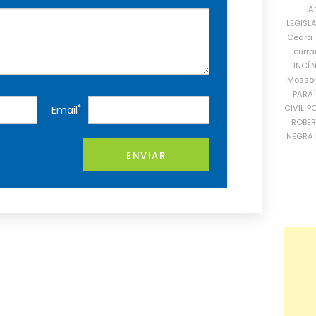
A
LEGISL
Ceará
curra
INCÊ
Mosso
PARA
CIVIL
PO
*
Email
ROBE
NEGRA 
ENVIAR