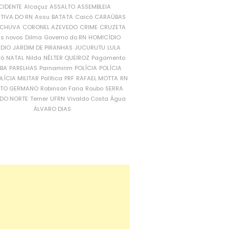
CIDENTE
Alcaçuz
ASSALTO
ASSEMBLEIA
ATIVA DO RN
Assu
BATATA
Caicó
CARAÚBAS
CHUVA
CORONEL AZEVEDO
CRIME
CRUZETA
is novos
Dilma
Governo do RN
HOMICÍDIO
NDIO
JARDIM DE PIRANHAS
JUCURUTU
LULA
ró
NATAL
Nilda
NÉLTER QUEIROZ
Pagamento
ÍBA
PARELHAS
Parnamirim
POLÍCIA
POLÍCIA
LÍCIA MILITAR
Política
PRF
RAFAEL MOTTA
RN
RTO GERMANO
Robinson Faria
Roubo
SERRA
DO NORTE
Temer
UFRN
Vivaldo Costa
Água
ÁLVARO DIAS