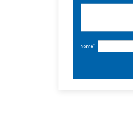
*
Nome