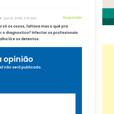
e
Responder
jun 6, 2015, 2:10 pm
a só os ossos, faltava mas o quê pra
r o diagnostico? Infectar os profissionais
lha lá e os detentos.
a opinião
il não será publicado.