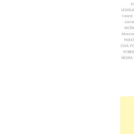
A
LEGISL
Ceará
curra
INCÊ
Mosso
PARA
CIVIL
PO
ROBE
NEGRA 