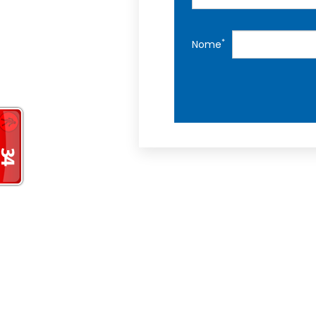
*
Nome