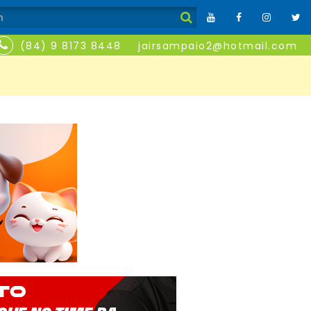
(84) 9 8173 8448
jairsampaio2@hotmail.com