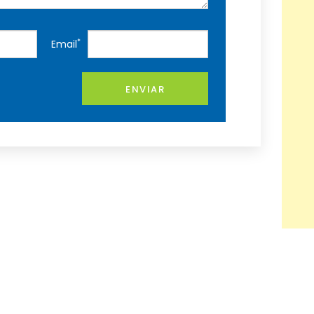
*
Email
ENVIAR