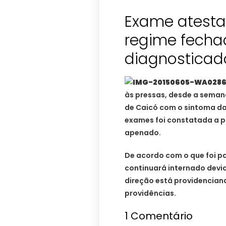
Exame atesta 
regime fecha
diagnosticad
às pressas, desde a seman
de Caicó com o sintoma da
exames foi constatada a p
apenado.
De acordo com o que foi p
continuará internado devi
direção está providencian
providências.
1
Comentário