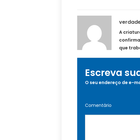
verdad
A criatur
confirma
que traba
Escreva su
O seu endereço de e-ma
Comentário