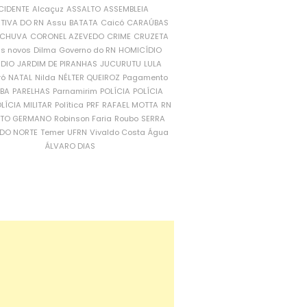
CIDENTE
Alcaçuz
ASSALTO
ASSEMBLEIA
ATIVA DO RN
Assu
BATATA
Caicó
CARAÚBAS
CHUVA
CORONEL AZEVEDO
CRIME
CRUZETA
is novos
Dilma
Governo do RN
HOMICÍDIO
NDIO
JARDIM DE PIRANHAS
JUCURUTU
LULA
ró
NATAL
Nilda
NÉLTER QUEIROZ
Pagamento
ÍBA
PARELHAS
Parnamirim
POLÍCIA
POLÍCIA
LÍCIA MILITAR
Política
PRF
RAFAEL MOTTA
RN
RTO GERMANO
Robinson Faria
Roubo
SERRA
DO NORTE
Temer
UFRN
Vivaldo Costa
Água
ÁLVARO DIAS