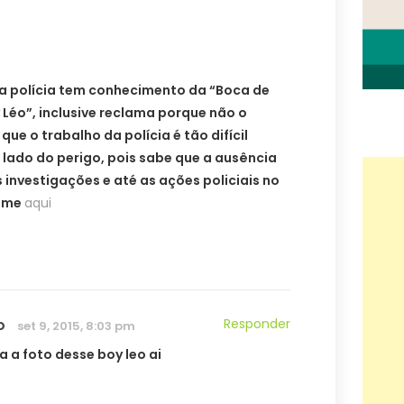
 a polícia tem conhecimento da “Boca de
Léo”, inclusive reclama porque não o
ue o trabalho da polícia é tão difícil
lado do perigo, pois sabe que a ausência
 investigações e até as ações policiais no
rime
aqui
o
Responder
set 9, 2015, 8:03 pm
a a foto desse boy leo ai