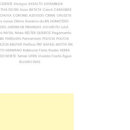
CIDENTE
Alcaçuz
ASSALTO
ASSEMBLEIA
ATIVA DO RN
Assu
BATATA
Caicó
CARAÚBAS
CHUVA
CORONEL AZEVEDO
CRIME
CRUZETA
is novos
Dilma
Governo do RN
HOMICÍDIO
NDIO
JARDIM DE PIRANHAS
JUCURUTU
LULA
ró
NATAL
Nilda
NÉLTER QUEIROZ
Pagamento
ÍBA
PARELHAS
Parnamirim
POLÍCIA
POLÍCIA
LÍCIA MILITAR
Política
PRF
RAFAEL MOTTA
RN
RTO GERMANO
Robinson Faria
Roubo
SERRA
DO NORTE
Temer
UFRN
Vivaldo Costa
Água
ÁLVARO DIAS