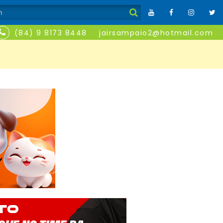
(84) 9 8173 8448
jairsampaio2@hotmail.com