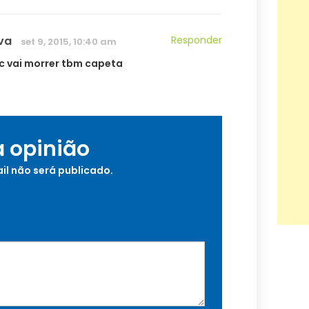
va
Responder
set 9, 2015, 10:40 am
vc vai morrer tbm capeta
a opinião
il não será publicado.