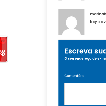
marinal
boy leo 
Escreva su
O seu endereço de e-ma
Comentário