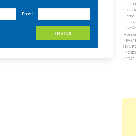
A
LEGISL
*
Email
Ceará
curra
INCÊ
ENVIAR
Mosso
PARA
CIVIL
PO
ROBE
NEGRA 