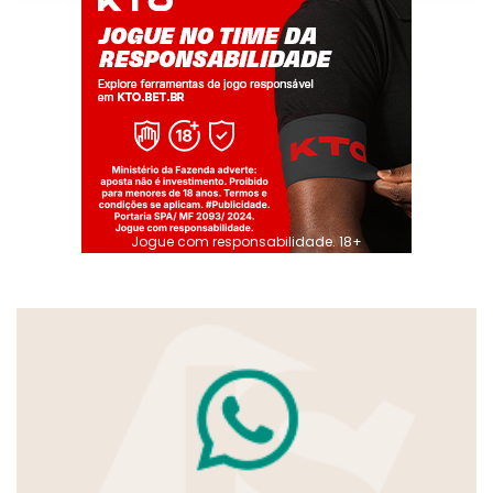
Jogue com responsabilidade. 18+