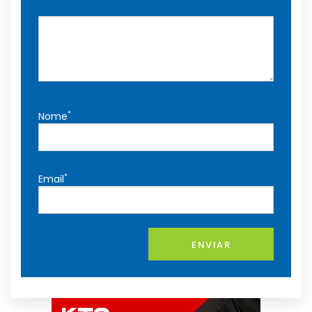
*
Nome
*
Email
ENVIAR