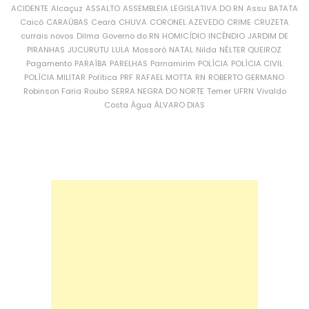
ACIDENTE
Alcaçuz
ASSALTO
ASSEMBLEIA LEGISLATIVA DO RN
Assu
BATATA
Caicó
CARAÚBAS
Ceará
CHUVA
CORONEL AZEVEDO
CRIME
CRUZETA
currais novos
Dilma
Governo do RN
HOMICÍDIO
INCÊNDIO
JARDIM DE
PIRANHAS
JUCURUTU
LULA
Mossoró
NATAL
Nilda
NÉLTER QUEIROZ
Pagamento
PARAÍBA
PARELHAS
Parnamirim
POLÍCIA
POLÍCIA CIVIL
POLÍCIA MILITAR
Política
PRF
RAFAEL MOTTA
RN
ROBERTO GERMANO
Robinson Faria
Roubo
SERRA NEGRA DO NORTE
Temer
UFRN
Vivaldo
Costa
Água
ÁLVARO DIAS