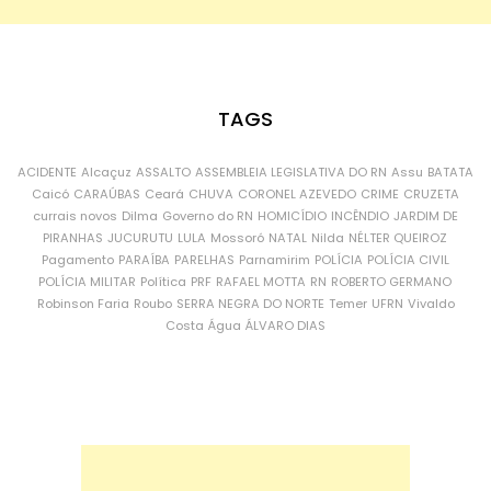
TAGS
ACIDENTE
Alcaçuz
ASSALTO
ASSEMBLEIA LEGISLATIVA DO RN
Assu
BATATA
Caicó
CARAÚBAS
Ceará
CHUVA
CORONEL AZEVEDO
CRIME
CRUZETA
currais novos
Dilma
Governo do RN
HOMICÍDIO
INCÊNDIO
JARDIM DE
PIRANHAS
JUCURUTU
LULA
Mossoró
NATAL
Nilda
NÉLTER QUEIROZ
Pagamento
PARAÍBA
PARELHAS
Parnamirim
POLÍCIA
POLÍCIA CIVIL
POLÍCIA MILITAR
Política
PRF
RAFAEL MOTTA
RN
ROBERTO GERMANO
Robinson Faria
Roubo
SERRA NEGRA DO NORTE
Temer
UFRN
Vivaldo
Costa
Água
ÁLVARO DIAS