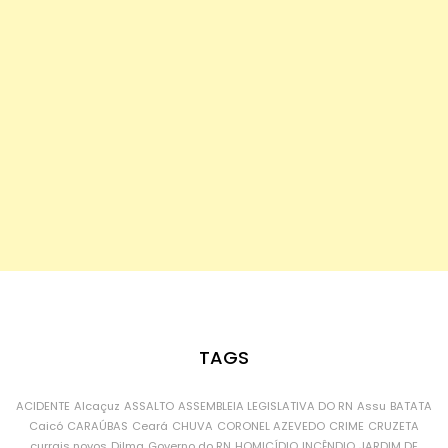
TAGS
ACIDENTE
Alcaçuz
ASSALTO
ASSEMBLEIA LEGISLATIVA DO RN
Assu
BATATA
Caicó
CARAÚBAS
Ceará
CHUVA
CORONEL AZEVEDO
CRIME
CRUZETA
currais novos
Dilma
Governo do RN
HOMICÍDIO
INCÊNDIO
JARDIM DE