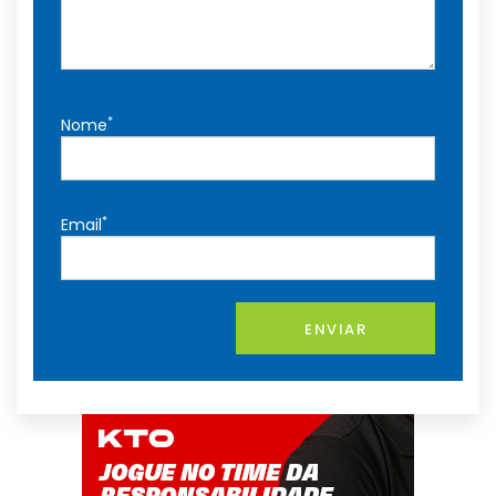
*
Nome
*
Email
ENVIAR