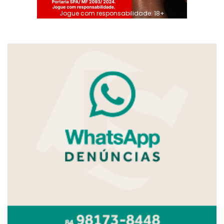
Jogue com responsabilidade. 18+