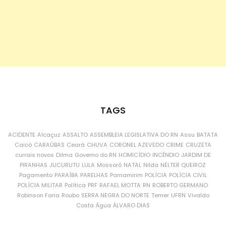
TAGS
ACIDENTE
Alcaçuz
ASSALTO
ASSEMBLEIA LEGISLATIVA DO RN
Assu
BATATA
Caicó
CARAÚBAS
Ceará
CHUVA
CORONEL AZEVEDO
CRIME
CRUZETA
currais novos
Dilma
Governo do RN
HOMICÍDIO
INCÊNDIO
JARDIM DE
PIRANHAS
JUCURUTU
LULA
Mossoró
NATAL
Nilda
NÉLTER QUEIROZ
Pagamento
PARAÍBA
PARELHAS
Parnamirim
POLÍCIA
POLÍCIA CIVIL
POLÍCIA MILITAR
Política
PRF
RAFAEL MOTTA
RN
ROBERTO GERMANO
Robinson Faria
Roubo
SERRA NEGRA DO NORTE
Temer
UFRN
Vivaldo
Costa
Água
ÁLVARO DIAS