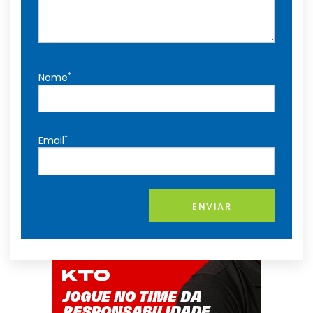
*
Nome
*
Email
ENVIAR