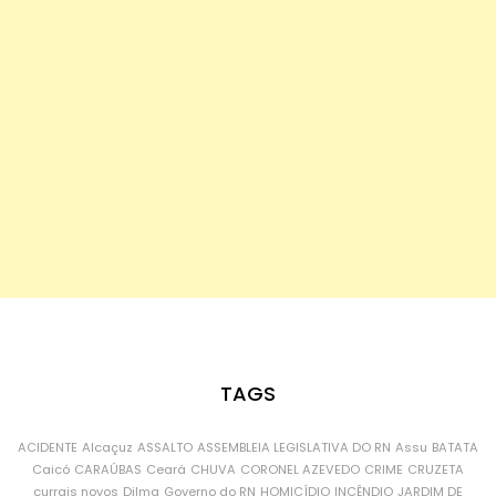
TAGS
ACIDENTE
Alcaçuz
ASSALTO
ASSEMBLEIA LEGISLATIVA DO RN
Assu
BATATA
Caicó
CARAÚBAS
Ceará
CHUVA
CORONEL AZEVEDO
CRIME
CRUZETA
currais novos
Dilma
Governo do RN
HOMICÍDIO
INCÊNDIO
JARDIM DE