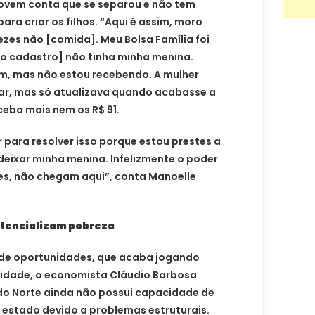
ovem conta que se separou e não tem
ra criar os filhos. “Aqui é assim, moro
vezes não [comida]. Meu Bolsa Família foi
[o cadastro] não tinha minha menina.
em, mas não estou recebendo. A mulher
zar, mas só atualizava quando acabasse a
ebo mais nem os R$ 91.
para resolver isso porque estou prestes a
deixar minha menina. Infelizmente o poder
es, não chegam aqui”, conta Manoelle
otencializam pobreza
a de oportunidades, que acaba jogando
lidade, o economista Cláudio Barbosa
do Norte ainda não possui capacidade de
 estado devido a problemas estruturais.