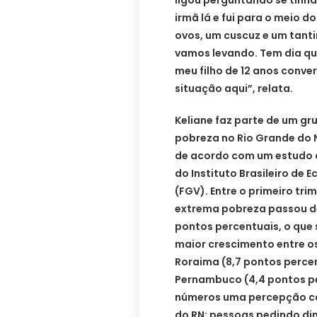
ligou perguntando se tinha
irmã lá e fui para o meio d
ovos, um cuscuz e um tantin
vamos levando. Tem dia qu
meu filho de 12 anos conve
situação aqui”, relata.
Keliane faz parte de um gr
pobreza no Rio Grande do N
de acordo com um estudo 
do Instituto Brasileiro de
(FGV). Entre o primeiro trim
extrema pobreza passou de
pontos percentuais, o que 
maior crescimento entre o
Roraima (8,7 pontos percen
Pernambuco (4,4 pontos pe
números uma percepção ca
do RN: pessoas pedindo din