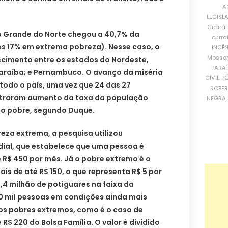
A
LEGISL
Ceará
io Grande do Norte chegou a 40,7% da
curra
 os 17% em extrema pobreza). Nesse caso, o
INCÊ
Mosso
scimento entre os estados do Nordeste,
PARA
Paraíba; e Pernambuco. O avanço da miséria
CIVIL
PO
 todo o país, uma vez que 24 das 27
ROBE
istraram aumento da taxa da população
NEGRA 
to pobre, segundo Duque.
reza extrema, a pesquisa utilizou
ial, que estabelece que uma pessoa é
 R$ 450 por mês. Já o pobre extremo é o
s de até R$ 150, o que representa R$ 5 por
1,4 milhão de potiguares na faixa da
0 mil pessoas em condições ainda mais
dos pobres extremos, como é o caso de
 R$ 220 do Bolsa Família. O valor é dividido