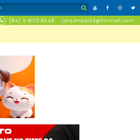
(84) 9 8173 8448
jairsampaio2@hotmail.com