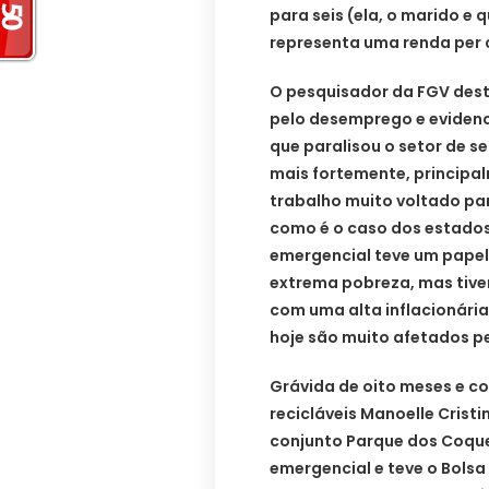
para seis (ela, o marido e q
representa uma renda per c
O pesquisador da FGV dest
pelo desemprego e evidenc
que paralisou o setor de s
mais fortemente, princip
trabalho muito voltado par
como é o caso dos estados
emergencial teve um papel
extrema pobreza, mas tiv
com uma alta inflacionári
hoje são muito afetados p
Grávida de oito meses e co
recicláveis Manoelle Crist
conjunto Parque dos Coquei
emergencial e teve o Bolsa 