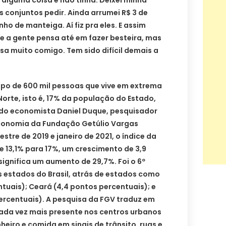
 alguma coisa e não tinha. Deixei minha
os conjuntos pedir. Ainda arrumei R$ 3 de
ho de manteiga. Aí fiz pra eles. E assim
e a gente pensa até em fazer besteira, mas
rsa muito comigo. Tem sido difícil demais a
upo de 600 mil pessoas que vive em extrema
orte, isto é, 17% da população do Estado,
do economista Daniel Duque, pesquisador
 Economia da Fundação Getúlio Vargas
estre de 2019 e janeiro de 2021, o índice da
 13,1% para 17%, um crescimento de 3,9
significa um aumento de 29,7%. Foi o 6º
s estados do Brasil, atrás de estados como
tuais); Ceará (4,4 pontos percentuais); e
rcentuais). A pesquisa da FGV traduz em
da vez mais presente nos centros urbanos
heiro e comida em sinais de trânsito, ruas e