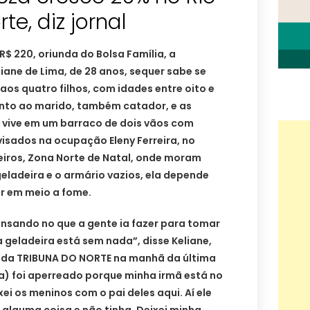
e, diz jornal
 220, oriunda do Bolsa Família, a
liane de Lima, de 28 anos, sequer sabe se
aos quatro filhos, com idades entre oito e
Junto ao marido, também catador, e as
a vive em um barraco de dois vãos com
visados na ocupação Eleny Ferreira, no
iros, Zona Norte de Natal, onde moram
geladeira e o armário vazios, ela depende
r em meio a fome.
ensando no que a gente ia fazer para tomar
a geladeira está sem nada”, disse Keliane,
 da TRIBUNA DO NORTE na manhã da última
a) foi aperreado porque minha irmã está no
xei os meninos com o pai deles aqui. Aí ele