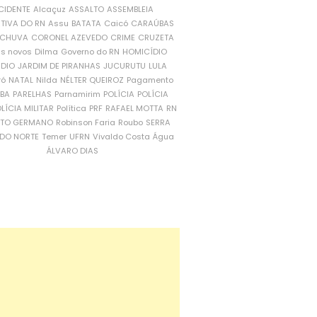
CIDENTE
Alcaçuz
ASSALTO
ASSEMBLEIA
ATIVA DO RN
Assu
BATATA
Caicó
CARAÚBAS
CHUVA
CORONEL AZEVEDO
CRIME
CRUZETA
is novos
Dilma
Governo do RN
HOMICÍDIO
NDIO
JARDIM DE PIRANHAS
JUCURUTU
LULA
ró
NATAL
Nilda
NÉLTER QUEIROZ
Pagamento
ÍBA
PARELHAS
Parnamirim
POLÍCIA
POLÍCIA
LÍCIA MILITAR
Política
PRF
RAFAEL MOTTA
RN
RTO GERMANO
Robinson Faria
Roubo
SERRA
DO NORTE
Temer
UFRN
Vivaldo Costa
Água
ÁLVARO DIAS