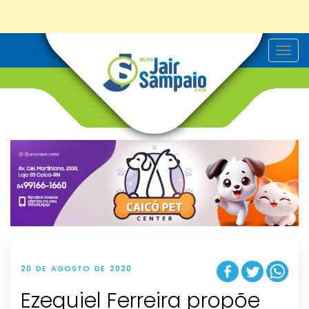
T
o
g
g
l
e
n
a
v
i
g
a
t
i
o
n
20 DE AGOSTO DE 2020
Ezequiel Ferreira propõe