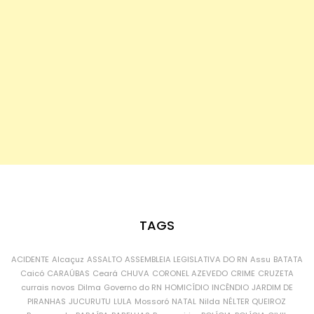
TAGS
ACIDENTE
Alcaçuz
ASSALTO
ASSEMBLEIA LEGISLATIVA DO RN
Assu
BATATA
Caicó
CARAÚBAS
Ceará
CHUVA
CORONEL AZEVEDO
CRIME
CRUZETA
currais novos
Dilma
Governo do RN
HOMICÍDIO
INCÊNDIO
JARDIM DE
PIRANHAS
JUCURUTU
LULA
Mossoró
NATAL
Nilda
NÉLTER QUEIROZ