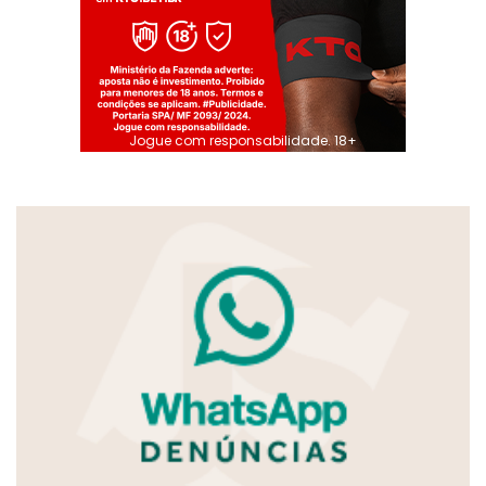
Jogue com responsabilidade. 18+