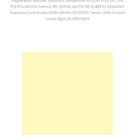
Pagamento
PARAÍBA
PARELHAS
Parnamirim
POLÍCIA
POLÍCIA CIVIL
POLÍCIA MILITAR
Política
PRF
RAFAEL MOTTA
RN
ROBERTO GERMANO
Robinson Faria
Roubo
SERRA NEGRA DO NORTE
Temer
UFRN
Vivaldo
Costa
Água
ÁLVARO DIAS