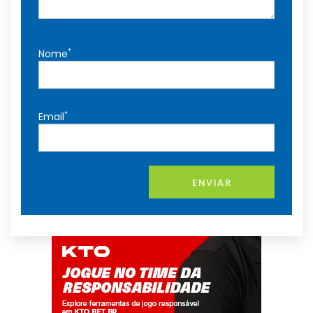
*
Nome
*
Email
ENVIAR