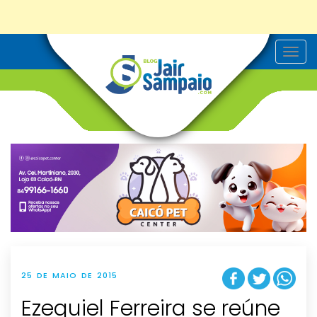
T
o
g
g
l
e
n
a
v
i
g
a
t
i
o
n
25 DE MAIO DE 2015
Ezequiel Ferreira se reúne