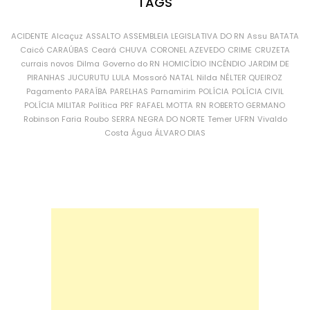
TAGS
ACIDENTE
Alcaçuz
ASSALTO
ASSEMBLEIA LEGISLATIVA DO RN
Assu
BATATA
Caicó
CARAÚBAS
Ceará
CHUVA
CORONEL AZEVEDO
CRIME
CRUZETA
currais novos
Dilma
Governo do RN
HOMICÍDIO
INCÊNDIO
JARDIM DE
PIRANHAS
JUCURUTU
LULA
Mossoró
NATAL
Nilda
NÉLTER QUEIROZ
Pagamento
PARAÍBA
PARELHAS
Parnamirim
POLÍCIA
POLÍCIA CIVIL
POLÍCIA MILITAR
Política
PRF
RAFAEL MOTTA
RN
ROBERTO GERMANO
Robinson Faria
Roubo
SERRA NEGRA DO NORTE
Temer
UFRN
Vivaldo
Costa
Água
ÁLVARO DIAS