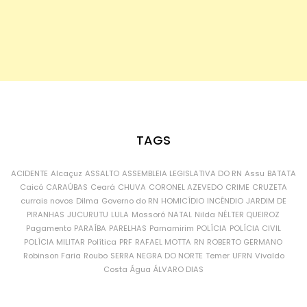
TAGS
ACIDENTE
Alcaçuz
ASSALTO
ASSEMBLEIA LEGISLATIVA DO RN
Assu
BATATA
Caicó
CARAÚBAS
Ceará
CHUVA
CORONEL AZEVEDO
CRIME
CRUZETA
currais novos
Dilma
Governo do RN
HOMICÍDIO
INCÊNDIO
JARDIM DE
PIRANHAS
JUCURUTU
LULA
Mossoró
NATAL
Nilda
NÉLTER QUEIROZ
Pagamento
PARAÍBA
PARELHAS
Parnamirim
POLÍCIA
POLÍCIA CIVIL
POLÍCIA MILITAR
Política
PRF
RAFAEL MOTTA
RN
ROBERTO GERMANO
Robinson Faria
Roubo
SERRA NEGRA DO NORTE
Temer
UFRN
Vivaldo
Costa
Água
ÁLVARO DIAS