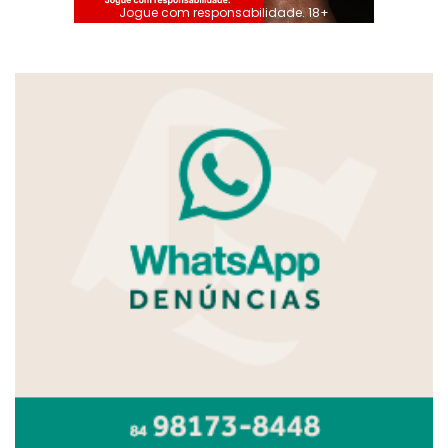
Jogue com responsabilidade. 18+