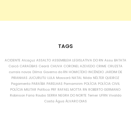
TAGS
ACIDENTE
Alcaçuz
ASSALTO
ASSEMBLEIA LEGISLATIVA DO RN
Assu
BATATA
Caicó
CARAÚBAS
Ceará
CHUVA
CORONEL AZEVEDO
CRIME
CRUZETA
currais novos
Dilma
Governo do RN
HOMICÍDIO
INCÊNDIO
JARDIM DE
PIRANHAS
JUCURUTU
LULA
Mossoró
NATAL
Nilda
NÉLTER QUEIROZ
Pagamento
PARAÍBA
PARELHAS
Parnamirim
POLÍCIA
POLÍCIA CIVIL
POLÍCIA MILITAR
Política
PRF
RAFAEL MOTTA
RN
ROBERTO GERMANO
Robinson Faria
Roubo
SERRA NEGRA DO NORTE
Temer
UFRN
Vivaldo
Costa
Água
ÁLVARO DIAS