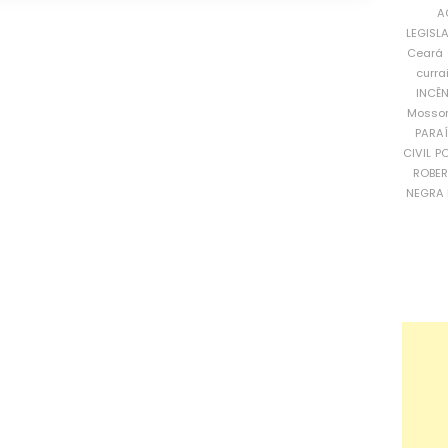
A
LEGISL
Ceará
curra
INCÊ
Mosso
PARA
CIVIL
PO
ROBE
NEGRA 