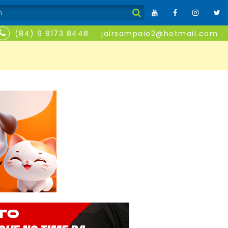
(84) 9 8173 8448
jairsampaio2@hotmail.com