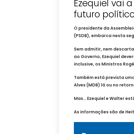
Ezequiel vai a
futuro polític
O presidente da Assembleia
(PSDB), embarca nesta segu
Sem admitir, nem descarta
ao Governo, Ezequiel deve
inclusive, os Ministros Rog
Também está prevista uma
Alves (MDB) lá ou no retorn
Mas… Ezequiel e Walter es
As informações são de Heit