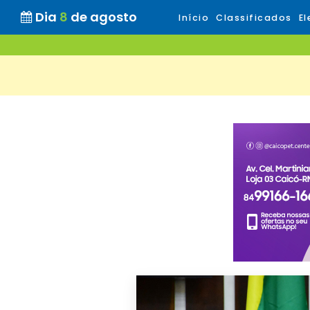
Dia
8
de agosto
Início
Classificados
El