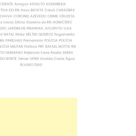
CIDENTE
Alcaçuz
ASSALTO
ASSEMBLEIA
ATIVA DO RN
Assu
BATATA
Caicó
CARAÚBAS
CHUVA
CORONEL AZEVEDO
CRIME
CRUZETA
is novos
Dilma
Governo do RN
HOMICÍDIO
NDIO
JARDIM DE PIRANHAS
JUCURUTU
LULA
ró
NATAL
Nilda
NÉLTER QUEIROZ
Pagamento
ÍBA
PARELHAS
Parnamirim
POLÍCIA
POLÍCIA
LÍCIA MILITAR
Política
PRF
RAFAEL MOTTA
RN
RTO GERMANO
Robinson Faria
Roubo
SERRA
DO NORTE
Temer
UFRN
Vivaldo Costa
Água
ÁLVARO DIAS