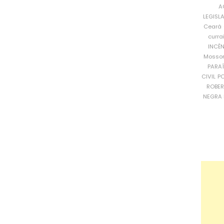
A
LEGISL
Ceará
curra
INCÊ
Mosso
PARA
CIVIL
PO
ROBE
NEGRA 