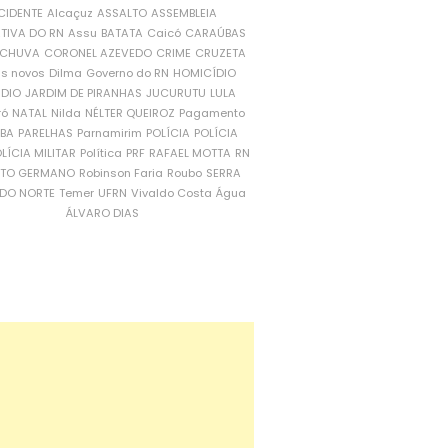
CIDENTE
Alcaçuz
ASSALTO
ASSEMBLEIA
ATIVA DO RN
Assu
BATATA
Caicó
CARAÚBAS
CHUVA
CORONEL AZEVEDO
CRIME
CRUZETA
is novos
Dilma
Governo do RN
HOMICÍDIO
NDIO
JARDIM DE PIRANHAS
JUCURUTU
LULA
ró
NATAL
Nilda
NÉLTER QUEIROZ
Pagamento
ÍBA
PARELHAS
Parnamirim
POLÍCIA
POLÍCIA
LÍCIA MILITAR
Política
PRF
RAFAEL MOTTA
RN
RTO GERMANO
Robinson Faria
Roubo
SERRA
DO NORTE
Temer
UFRN
Vivaldo Costa
Água
ÁLVARO DIAS