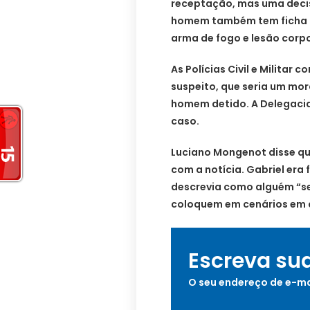
receptação, mas uma decisã
homem também tem ficha cr
arma de fogo e lesão corpo
As Polícias Civil e Milita
suspeito, que seria um mo
homem detido. A Delegacia
caso.
Luciano Mongenot disse qu
com a notícia. Gabriel era 
descrevia como alguém “s
coloquem em cenários em q
Escreva su
O seu endereço de e-ma