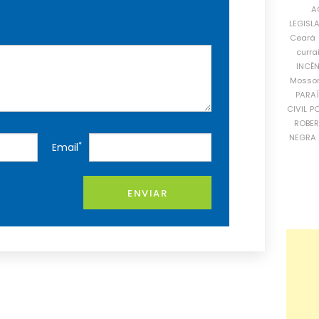
A
LEGISL
Ceará
curra
INCÊ
Mosso
PARA
CIVIL
PO
ROBE
NEGRA 
*
Email
ENVIAR