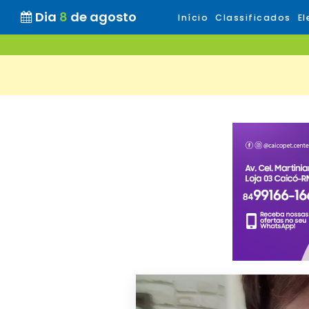
Dia
8
de agosto
Início
Classificados
El