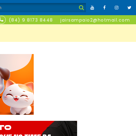
(84) 9 8173 8448
jairsampaio2@hotmail.com