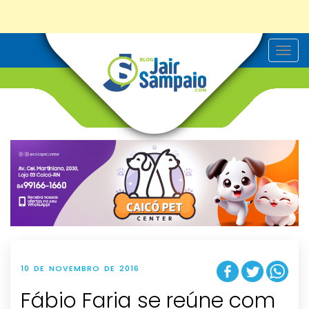
T
o
g
g
l
e
n
a
v
i
g
a
t
i
o
n
10 DE NOVEMBRO DE 2016
Fábio Faria se reúne com