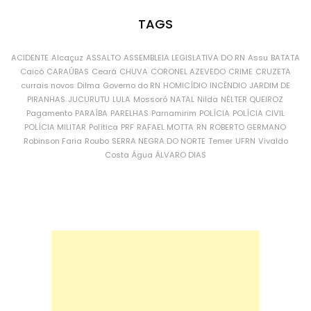
TAGS
ACIDENTE
Alcaçuz
ASSALTO
ASSEMBLEIA LEGISLATIVA DO RN
Assu
BATATA
Caicó
CARAÚBAS
Ceará
CHUVA
CORONEL AZEVEDO
CRIME
CRUZETA
currais novos
Dilma
Governo do RN
HOMICÍDIO
INCÊNDIO
JARDIM DE
PIRANHAS
JUCURUTU
LULA
Mossoró
NATAL
Nilda
NÉLTER QUEIROZ
Pagamento
PARAÍBA
PARELHAS
Parnamirim
POLÍCIA
POLÍCIA CIVIL
POLÍCIA MILITAR
Política
PRF
RAFAEL MOTTA
RN
ROBERTO GERMANO
Robinson Faria
Roubo
SERRA NEGRA DO NORTE
Temer
UFRN
Vivaldo
Costa
Água
ÁLVARO DIAS