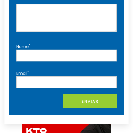
*
Nome
*
Email
ENVIAR