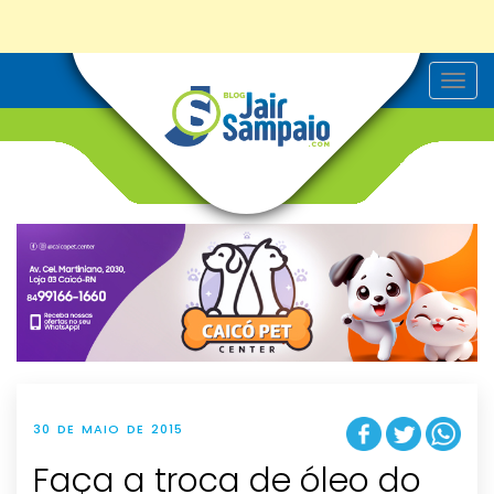
T
o
g
g
l
e
n
a
v
i
g
a
t
i
o
n
30 DE MAIO DE 2015
Faça a troca de óleo do