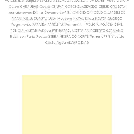
ACIDENTE
Alcaçuz
ASSALTO
ASSEMBLEIA LEGISLATIVA DO RN
Assu
BATATA
Caicó
CARAÚBAS
Ceará
CHUVA
CORONEL AZEVEDO
CRIME
CRUZETA
currais novos
Dilma
Governo do RN
HOMICÍDIO
INCÊNDIO
JARDIM DE
PIRANHAS
JUCURUTU
LULA
Mossoró
NATAL
Nilda
NÉLTER QUEIROZ
Pagamento
PARAÍBA
PARELHAS
Parnamirim
POLÍCIA
POLÍCIA CIVIL
POLÍCIA MILITAR
Política
PRF
RAFAEL MOTTA
RN
ROBERTO GERMANO
Robinson Faria
Roubo
SERRA NEGRA DO NORTE
Temer
UFRN
Vivaldo
Costa
Água
ÁLVARO DIAS