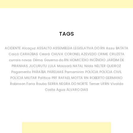
TAGS
ACIDENTE
Alcaçuz
ASSALTO
ASSEMBLEIA LEGISLATIVA DO RN
Assu
BATATA
Caicó
CARAÚBAS
Ceará
CHUVA
CORONEL AZEVEDO
CRIME
CRUZETA
currais novos
Dilma
Governo do RN
HOMICÍDIO
INCÊNDIO
JARDIM DE
PIRANHAS
JUCURUTU
LULA
Mossoró
NATAL
Nilda
NÉLTER QUEIROZ
Pagamento
PARAÍBA
PARELHAS
Parnamirim
POLÍCIA
POLÍCIA CIVIL
POLÍCIA MILITAR
Política
PRF
RAFAEL MOTTA
RN
ROBERTO GERMANO
Robinson Faria
Roubo
SERRA NEGRA DO NORTE
Temer
UFRN
Vivaldo
Costa
Água
ÁLVARO DIAS