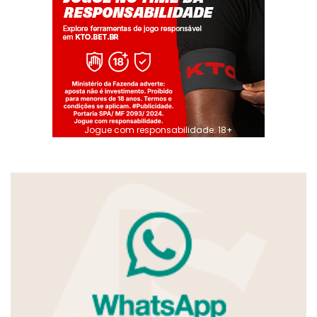
Jogue com responsabilidade. 18+