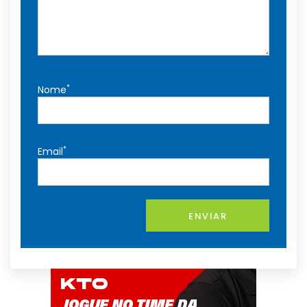
*
Nome
*
Email
ENVIAR