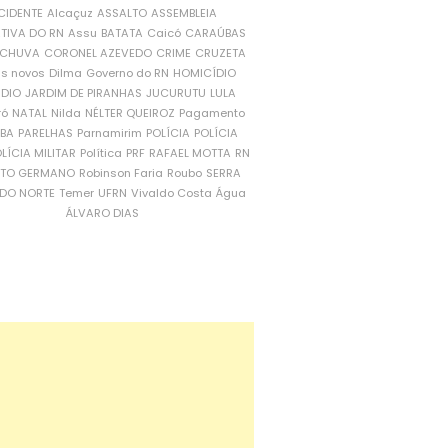
CIDENTE
Alcaçuz
ASSALTO
ASSEMBLEIA
ATIVA DO RN
Assu
BATATA
Caicó
CARAÚBAS
CHUVA
CORONEL AZEVEDO
CRIME
CRUZETA
is novos
Dilma
Governo do RN
HOMICÍDIO
NDIO
JARDIM DE PIRANHAS
JUCURUTU
LULA
ró
NATAL
Nilda
NÉLTER QUEIROZ
Pagamento
ÍBA
PARELHAS
Parnamirim
POLÍCIA
POLÍCIA
LÍCIA MILITAR
Política
PRF
RAFAEL MOTTA
RN
RTO GERMANO
Robinson Faria
Roubo
SERRA
DO NORTE
Temer
UFRN
Vivaldo Costa
Água
ÁLVARO DIAS