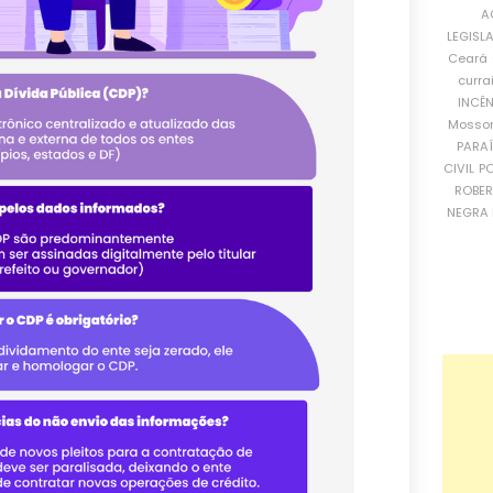
A
LEGISL
Ceará
curra
INCÊ
Mosso
PARA
CIVIL
PO
ROBE
NEGRA 