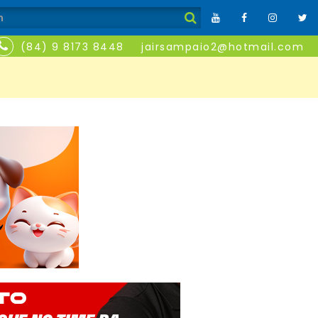
(84) 9 8173 8448
jairsampaio2@hotmail.com