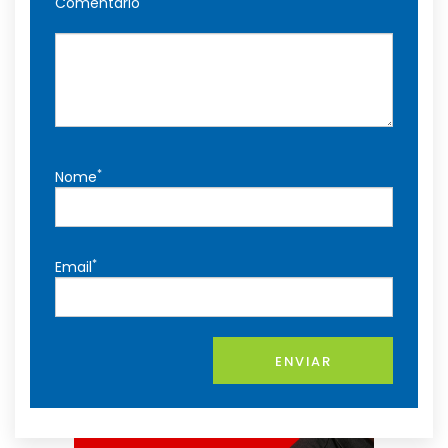
Comentário
*
Nome
*
Email
ENVIAR