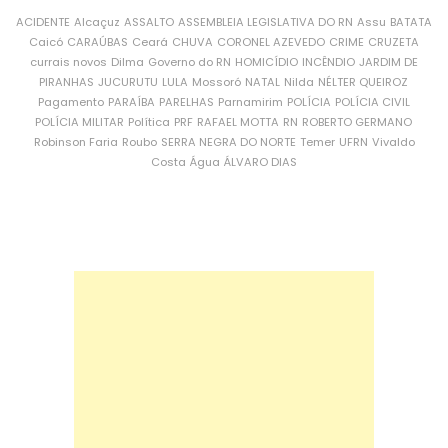
ACIDENTE
Alcaçuz
ASSALTO
ASSEMBLEIA LEGISLATIVA DO RN
Assu
BATATA
Caicó
CARAÚBAS
Ceará
CHUVA
CORONEL AZEVEDO
CRIME
CRUZETA
currais novos
Dilma
Governo do RN
HOMICÍDIO
INCÊNDIO
JARDIM DE
PIRANHAS
JUCURUTU
LULA
Mossoró
NATAL
Nilda
NÉLTER QUEIROZ
Pagamento
PARAÍBA
PARELHAS
Parnamirim
POLÍCIA
POLÍCIA CIVIL
POLÍCIA MILITAR
Política
PRF
RAFAEL MOTTA
RN
ROBERTO GERMANO
Robinson Faria
Roubo
SERRA NEGRA DO NORTE
Temer
UFRN
Vivaldo
Costa
Água
ÁLVARO DIAS