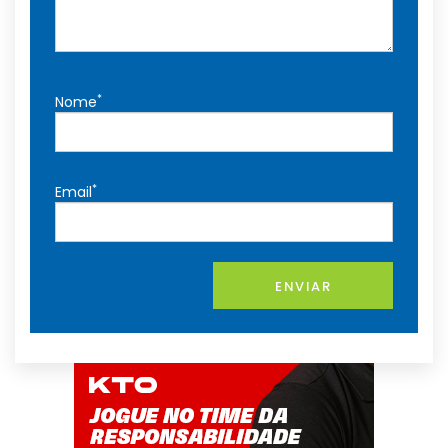
*
Nome
*
Email
ENVIAR