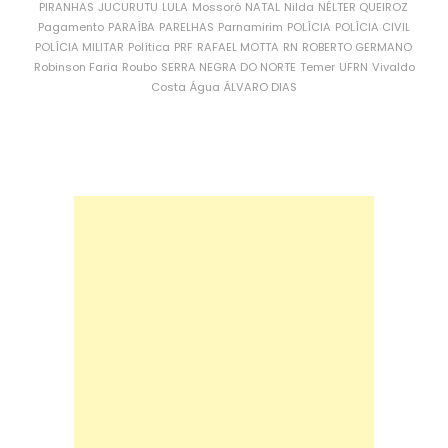
PIRANHAS
JUCURUTU
LULA
Mossoró
NATAL
Nilda
NÉLTER QUEIROZ
Pagamento
PARAÍBA
PARELHAS
Parnamirim
POLÍCIA
POLÍCIA CIVIL
POLÍCIA MILITAR
Política
PRF
RAFAEL MOTTA
RN
ROBERTO GERMANO
Robinson Faria
Roubo
SERRA NEGRA DO NORTE
Temer
UFRN
Vivaldo
Costa
Água
ÁLVARO DIAS