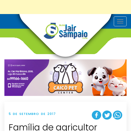
T
o
g
g
l
e
n
a
v
i
g
a
t
i
o
n
5 DE SETEMBRO DE 2017
Família de agricultor