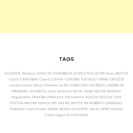
TAGS
ACIDENTE
Alcaçuz
ASSALTO
ASSEMBLEIA LEGISLATIVA DO RN
Assu
BATATA
Caicó
CARAÚBAS
Ceará
CHUVA
CORONEL AZEVEDO
CRIME
CRUZETA
currais novos
Dilma
Governo do RN
HOMICÍDIO
INCÊNDIO
JARDIM DE
PIRANHAS
JUCURUTU
LULA
Mossoró
NATAL
Nilda
NÉLTER QUEIROZ
Pagamento
PARAÍBA
PARELHAS
Parnamirim
POLÍCIA
POLÍCIA CIVIL
POLÍCIA MILITAR
Política
PRF
RAFAEL MOTTA
RN
ROBERTO GERMANO
Robinson Faria
Roubo
SERRA NEGRA DO NORTE
Temer
UFRN
Vivaldo
Costa
Água
ÁLVARO DIAS