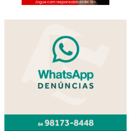
Jogue com responsabilidade. 18+