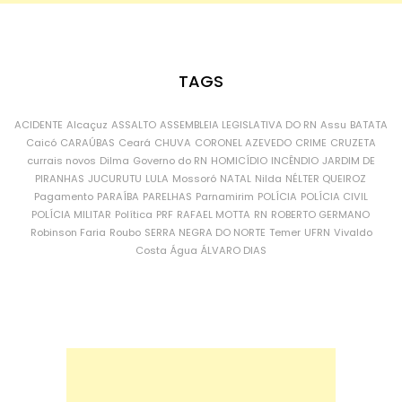
TAGS
ACIDENTE
Alcaçuz
ASSALTO
ASSEMBLEIA LEGISLATIVA DO RN
Assu
BATATA
Caicó
CARAÚBAS
Ceará
CHUVA
CORONEL AZEVEDO
CRIME
CRUZETA
currais novos
Dilma
Governo do RN
HOMICÍDIO
INCÊNDIO
JARDIM DE
PIRANHAS
JUCURUTU
LULA
Mossoró
NATAL
Nilda
NÉLTER QUEIROZ
Pagamento
PARAÍBA
PARELHAS
Parnamirim
POLÍCIA
POLÍCIA CIVIL
POLÍCIA MILITAR
Política
PRF
RAFAEL MOTTA
RN
ROBERTO GERMANO
Robinson Faria
Roubo
SERRA NEGRA DO NORTE
Temer
UFRN
Vivaldo
Costa
Água
ÁLVARO DIAS