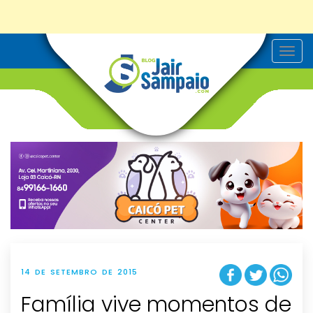
T
o
g
g
l
e
n
a
v
i
g
a
t
i
o
n
14 DE SETEMBRO DE 2015
Família vive momentos de