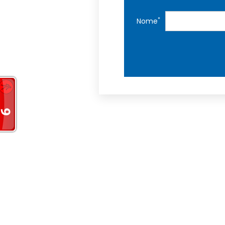
*
Nome