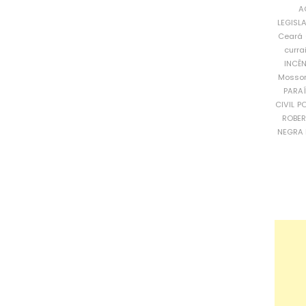
A
LEGISL
Ceará
curra
INCÊ
Mosso
PARA
CIVIL
PO
ROBE
NEGRA 