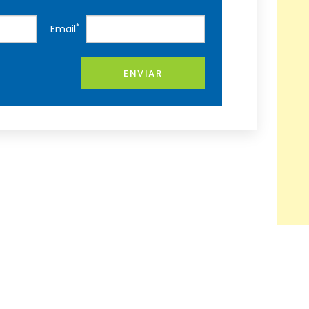
*
Email
ENVIAR