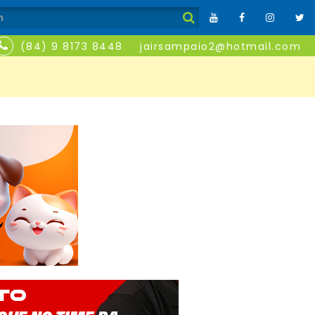
(84) 9 8173 8448
jairsampaio2@hotmail.com