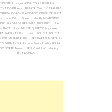
CIDENTE
Alcaçuz
ASSALTO
ASSEMBLEIA
ATIVA DO RN
Assu
BATATA
Caicó
CARAÚBAS
CHUVA
CORONEL AZEVEDO
CRIME
CRUZETA
is novos
Dilma
Governo do RN
HOMICÍDIO
NDIO
JARDIM DE PIRANHAS
JUCURUTU
LULA
ró
NATAL
Nilda
NÉLTER QUEIROZ
Pagamento
ÍBA
PARELHAS
Parnamirim
POLÍCIA
POLÍCIA
LÍCIA MILITAR
Política
PRF
RAFAEL MOTTA
RN
RTO GERMANO
Robinson Faria
Roubo
SERRA
DO NORTE
Temer
UFRN
Vivaldo Costa
Água
ÁLVARO DIAS