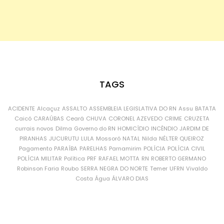
TAGS
ACIDENTE
Alcaçuz
ASSALTO
ASSEMBLEIA LEGISLATIVA DO RN
Assu
BATATA
Caicó
CARAÚBAS
Ceará
CHUVA
CORONEL AZEVEDO
CRIME
CRUZETA
currais novos
Dilma
Governo do RN
HOMICÍDIO
INCÊNDIO
JARDIM DE
PIRANHAS
JUCURUTU
LULA
Mossoró
NATAL
Nilda
NÉLTER QUEIROZ
Pagamento
PARAÍBA
PARELHAS
Parnamirim
POLÍCIA
POLÍCIA CIVIL
POLÍCIA MILITAR
Política
PRF
RAFAEL MOTTA
RN
ROBERTO GERMANO
Robinson Faria
Roubo
SERRA NEGRA DO NORTE
Temer
UFRN
Vivaldo
Costa
Água
ÁLVARO DIAS