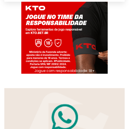
Jogue com responsabilidade. 18+