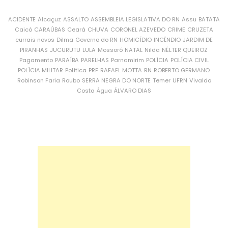
ACIDENTE
Alcaçuz
ASSALTO
ASSEMBLEIA LEGISLATIVA DO RN
Assu
BATATA
Caicó
CARAÚBAS
Ceará
CHUVA
CORONEL AZEVEDO
CRIME
CRUZETA
currais novos
Dilma
Governo do RN
HOMICÍDIO
INCÊNDIO
JARDIM DE
PIRANHAS
JUCURUTU
LULA
Mossoró
NATAL
Nilda
NÉLTER QUEIROZ
Pagamento
PARAÍBA
PARELHAS
Parnamirim
POLÍCIA
POLÍCIA CIVIL
POLÍCIA MILITAR
Política
PRF
RAFAEL MOTTA
RN
ROBERTO GERMANO
Robinson Faria
Roubo
SERRA NEGRA DO NORTE
Temer
UFRN
Vivaldo
Costa
Água
ÁLVARO DIAS