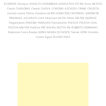
ACIDENTE
Alcaçuz
ASSALTO
ASSEMBLEIA LEGISLATIVA DO RN
Assu
BATATA
Caicó
CARAÚBAS
Ceará
CHUVA
CORONEL AZEVEDO
CRIME
CRUZETA
currais novos
Dilma
Governo do RN
HOMICÍDIO
INCÊNDIO
JARDIM DE
PIRANHAS
JUCURUTU
LULA
Mossoró
NATAL
Nilda
NÉLTER QUEIROZ
Pagamento
PARAÍBA
PARELHAS
Parnamirim
POLÍCIA
POLÍCIA CIVIL
POLÍCIA MILITAR
Política
PRF
RAFAEL MOTTA
RN
ROBERTO GERMANO
Robinson Faria
Roubo
SERRA NEGRA DO NORTE
Temer
UFRN
Vivaldo
Costa
Água
ÁLVARO DIAS