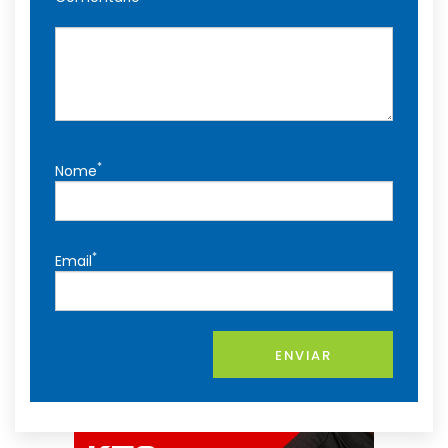
*
Nome
*
Email
ENVIAR