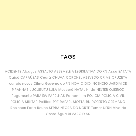
TAGS
ACIDENTE
Alcaçuz
ASSALTO
ASSEMBLEIA LEGISLATIVA DO RN
Assu
BATATA
Caicó
CARAÚBAS
Ceará
CHUVA
CORONEL AZEVEDO
CRIME
CRUZETA
currais novos
Dilma
Governo do RN
HOMICÍDIO
INCÊNDIO
JARDIM DE
PIRANHAS
JUCURUTU
LULA
Mossoró
NATAL
Nilda
NÉLTER QUEIROZ
Pagamento
PARAÍBA
PARELHAS
Parnamirim
POLÍCIA
POLÍCIA CIVIL
POLÍCIA MILITAR
Política
PRF
RAFAEL MOTTA
RN
ROBERTO GERMANO
Robinson Faria
Roubo
SERRA NEGRA DO NORTE
Temer
UFRN
Vivaldo
Costa
Água
ÁLVARO DIAS