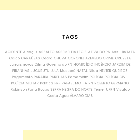
TAGS
ACIDENTE
Alcaçuz
ASSALTO
ASSEMBLEIA LEGISLATIVA DO RN
Assu
BATATA
Caicó
CARAÚBAS
Ceará
CHUVA
CORONEL AZEVEDO
CRIME
CRUZETA
currais novos
Dilma
Governo do RN
HOMICÍDIO
INCÊNDIO
JARDIM DE
PIRANHAS
JUCURUTU
LULA
Mossoró
NATAL
Nilda
NÉLTER QUEIROZ
Pagamento
PARAÍBA
PARELHAS
Parnamirim
POLÍCIA
POLÍCIA CIVIL
POLÍCIA MILITAR
Política
PRF
RAFAEL MOTTA
RN
ROBERTO GERMANO
Robinson Faria
Roubo
SERRA NEGRA DO NORTE
Temer
UFRN
Vivaldo
Costa
Água
ÁLVARO DIAS