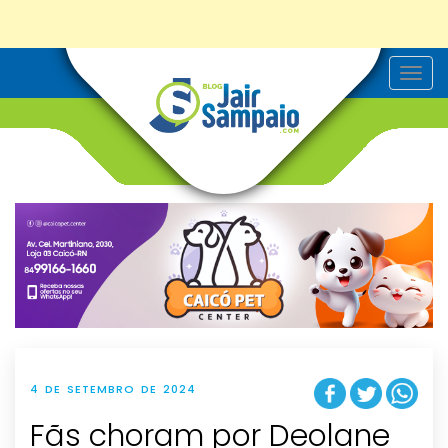
T
o
g
g
l
e
n
a
v
i
g
a
t
i
o
n
4 DE SETEMBRO DE 2024
Fãs choram por Deolane