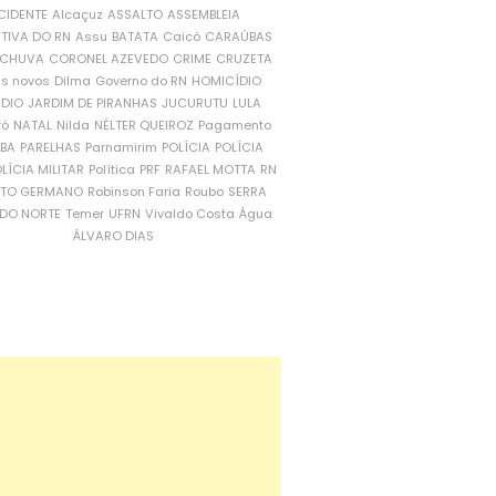
CIDENTE
Alcaçuz
ASSALTO
ASSEMBLEIA
ATIVA DO RN
Assu
BATATA
Caicó
CARAÚBAS
CHUVA
CORONEL AZEVEDO
CRIME
CRUZETA
is novos
Dilma
Governo do RN
HOMICÍDIO
NDIO
JARDIM DE PIRANHAS
JUCURUTU
LULA
ró
NATAL
Nilda
NÉLTER QUEIROZ
Pagamento
ÍBA
PARELHAS
Parnamirim
POLÍCIA
POLÍCIA
LÍCIA MILITAR
Política
PRF
RAFAEL MOTTA
RN
RTO GERMANO
Robinson Faria
Roubo
SERRA
DO NORTE
Temer
UFRN
Vivaldo Costa
Água
ÁLVARO DIAS