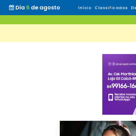
Dia
6
de agosto
Início
Classificados
El