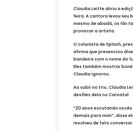
Claudia Leitte abriu a edi
feira. A cantora levou seu 
mesmo de abadá, os fãs ta
provocar a artista.
O colunista de Splash, pres
afirma que presenciou dive
bandeira com o nome do fut
Eles também mostrar bonés
Claudia ignorou.
Ao subir no trio, Claudia L
desfiles dela no Carnatal.
“20 anos escutando vocês e
demais para mim”, disse e
resolveu de fato conversar