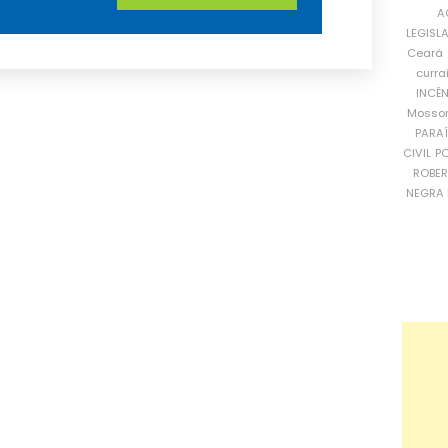
A
LEGISL
Ceará
curra
INCÊ
Mosso
PARA
CIVIL
PO
ROBE
NEGRA 