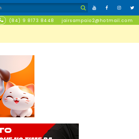
(84) 9 8173 8448
jairsampaio2@hotmail.com