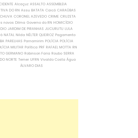
CIDENTE
Alcaçuz
ASSALTO
ASSEMBLEIA
ATIVA DO RN
Assu
BATATA
Caicó
CARAÚBAS
CHUVA
CORONEL AZEVEDO
CRIME
CRUZETA
is novos
Dilma
Governo do RN
HOMICÍDIO
NDIO
JARDIM DE PIRANHAS
JUCURUTU
LULA
ró
NATAL
Nilda
NÉLTER QUEIROZ
Pagamento
ÍBA
PARELHAS
Parnamirim
POLÍCIA
POLÍCIA
LÍCIA MILITAR
Política
PRF
RAFAEL MOTTA
RN
RTO GERMANO
Robinson Faria
Roubo
SERRA
DO NORTE
Temer
UFRN
Vivaldo Costa
Água
ÁLVARO DIAS