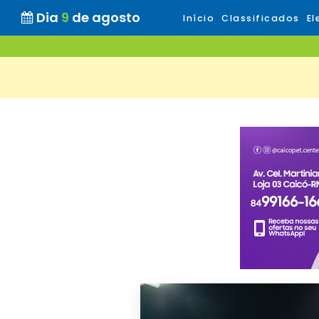
Dia
9
de agosto
Início
Classificados
El