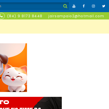
(84) 9 8173 8448
jairsampaio2@hotmail.com