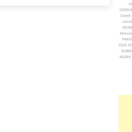
A
LEGISL
Ceará
curra
INCÊ
Mosso
PARA
CIVIL
PO
ROBE
NEGRA 