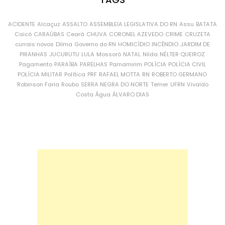
ACIDENTE
Alcaçuz
ASSALTO
ASSEMBLEIA LEGISLATIVA DO RN
Assu
BATATA
Caicó
CARAÚBAS
Ceará
CHUVA
CORONEL AZEVEDO
CRIME
CRUZETA
currais novos
Dilma
Governo do RN
HOMICÍDIO
INCÊNDIO
JARDIM DE
PIRANHAS
JUCURUTU
LULA
Mossoró
NATAL
Nilda
NÉLTER QUEIROZ
Pagamento
PARAÍBA
PARELHAS
Parnamirim
POLÍCIA
POLÍCIA CIVIL
POLÍCIA MILITAR
Política
PRF
RAFAEL MOTTA
RN
ROBERTO GERMANO
Robinson Faria
Roubo
SERRA NEGRA DO NORTE
Temer
UFRN
Vivaldo
Costa
Água
ÁLVARO DIAS