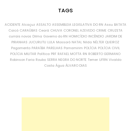
TAGS
ACIDENTE
Alcaçuz
ASSALTO
ASSEMBLEIA LEGISLATIVA DO RN
Assu
BATATA
Caicó
CARAÚBAS
Ceará
CHUVA
CORONEL AZEVEDO
CRIME
CRUZETA
currais novos
Dilma
Governo do RN
HOMICÍDIO
INCÊNDIO
JARDIM DE
PIRANHAS
JUCURUTU
LULA
Mossoró
NATAL
Nilda
NÉLTER QUEIROZ
Pagamento
PARAÍBA
PARELHAS
Parnamirim
POLÍCIA
POLÍCIA CIVIL
POLÍCIA MILITAR
Política
PRF
RAFAEL MOTTA
RN
ROBERTO GERMANO
Robinson Faria
Roubo
SERRA NEGRA DO NORTE
Temer
UFRN
Vivaldo
Costa
Água
ÁLVARO DIAS