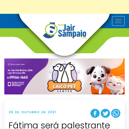
T
o
g
g
l
e
n
a
v
i
g
a
t
i
o
n
29 DE OUTUBRO DE 2021
Fátima será palestrante