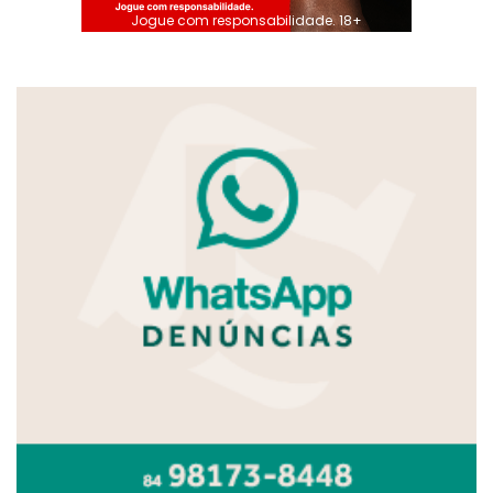
Jogue com responsabilidade. 18+