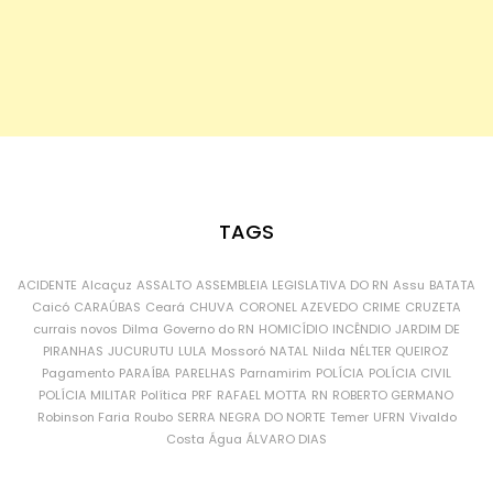
TAGS
ACIDENTE
Alcaçuz
ASSALTO
ASSEMBLEIA LEGISLATIVA DO RN
Assu
BATATA
Caicó
CARAÚBAS
Ceará
CHUVA
CORONEL AZEVEDO
CRIME
CRUZETA
currais novos
Dilma
Governo do RN
HOMICÍDIO
INCÊNDIO
JARDIM DE
PIRANHAS
JUCURUTU
LULA
Mossoró
NATAL
Nilda
NÉLTER QUEIROZ
Pagamento
PARAÍBA
PARELHAS
Parnamirim
POLÍCIA
POLÍCIA CIVIL
POLÍCIA MILITAR
Política
PRF
RAFAEL MOTTA
RN
ROBERTO GERMANO
Robinson Faria
Roubo
SERRA NEGRA DO NORTE
Temer
UFRN
Vivaldo
Costa
Água
ÁLVARO DIAS