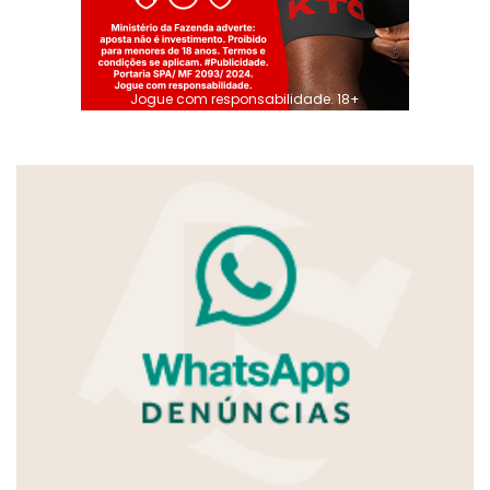
Jogue com responsabilidade. 18+