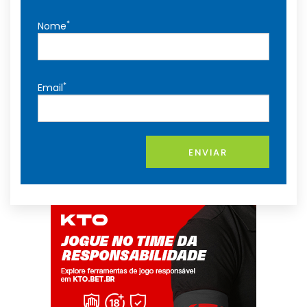
*
Nome
*
Email
ENVIAR