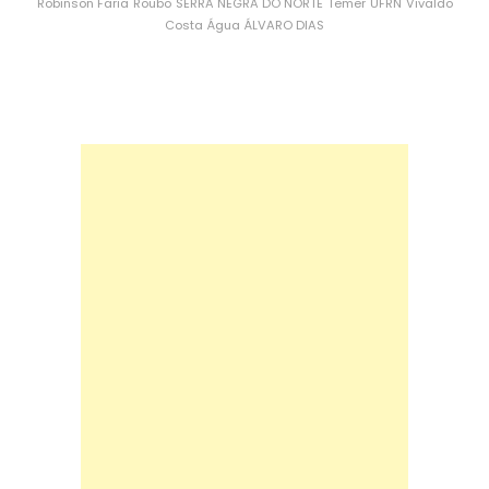
Robinson Faria
Roubo
SERRA NEGRA DO NORTE
Temer
UFRN
Vivaldo
Costa
Água
ÁLVARO DIAS