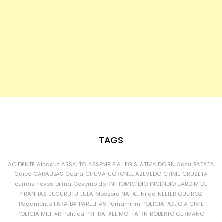
TAGS
ACIDENTE
Alcaçuz
ASSALTO
ASSEMBLEIA LEGISLATIVA DO RN
Assu
BATATA
Caicó
CARAÚBAS
Ceará
CHUVA
CORONEL AZEVEDO
CRIME
CRUZETA
currais novos
Dilma
Governo do RN
HOMICÍDIO
INCÊNDIO
JARDIM DE
PIRANHAS
JUCURUTU
LULA
Mossoró
NATAL
Nilda
NÉLTER QUEIROZ
Pagamento
PARAÍBA
PARELHAS
Parnamirim
POLÍCIA
POLÍCIA CIVIL
POLÍCIA MILITAR
Política
PRF
RAFAEL MOTTA
RN
ROBERTO GERMANO