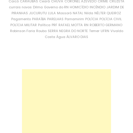
Caicó
CARAÚBAS
Ceará
CHUVA
CORONEL AZEVEDO
CRIME
CRUZETA
currais novos
Dilma
Governo do RN
HOMICÍDIO
INCÊNDIO
JARDIM DE
PIRANHAS
JUCURUTU
LULA
Mossoró
NATAL
Nilda
NÉLTER QUEIROZ
Pagamento
PARAÍBA
PARELHAS
Parnamirim
POLÍCIA
POLÍCIA CIVIL
POLÍCIA MILITAR
Política
PRF
RAFAEL MOTTA
RN
ROBERTO GERMANO
Robinson Faria
Roubo
SERRA NEGRA DO NORTE
Temer
UFRN
Vivaldo
Costa
Água
ÁLVARO DIAS