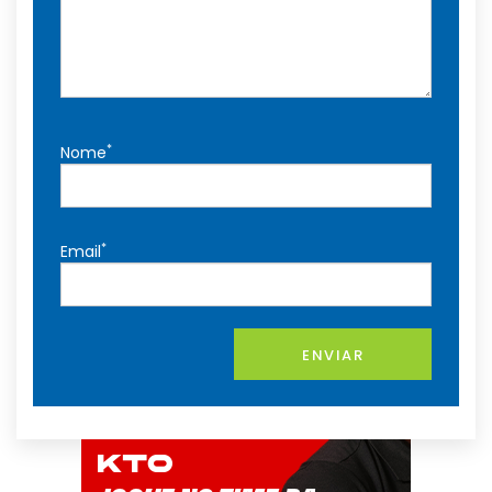
*
Nome
*
Email
ENVIAR