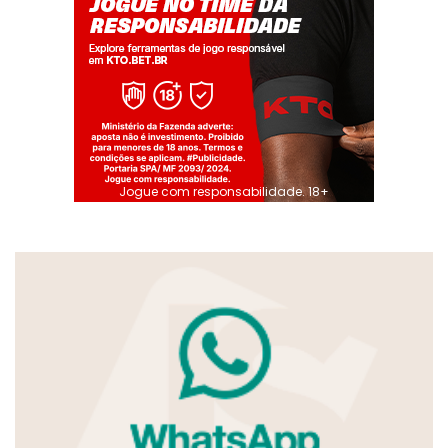
Jogue com responsabilidade. 18+