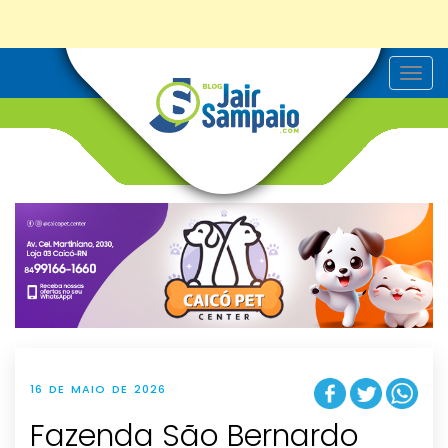
T
o
g
g
l
e
n
a
v
i
g
a
t
i
o
n
16 DE MAIO DE 2026
Fazenda São Bernardo