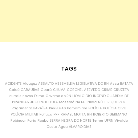
TAGS
ACIDENTE
Alcaçuz
ASSALTO
ASSEMBLEIA LEGISLATIVA DO RN
Assu
BATATA
Caicó
CARAÚBAS
Ceará
CHUVA
CORONEL AZEVEDO
CRIME
CRUZETA
currais novos
Dilma
Governo do RN
HOMICÍDIO
INCÊNDIO
JARDIM DE
PIRANHAS
JUCURUTU
LULA
Mossoró
NATAL
Nilda
NÉLTER QUEIROZ
Pagamento
PARAÍBA
PARELHAS
Parnamirim
POLÍCIA
POLÍCIA CIVIL
POLÍCIA MILITAR
Política
PRF
RAFAEL MOTTA
RN
ROBERTO GERMANO
Robinson Faria
Roubo
SERRA NEGRA DO NORTE
Temer
UFRN
Vivaldo
Costa
Água
ÁLVARO DIAS