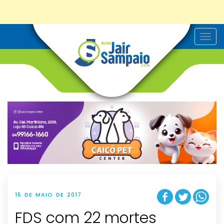
T
o
g
g
l
e
n
a
v
i
g
a
t
i
o
n
15 DE MAIO DE 2017
FDS com 22 mortes