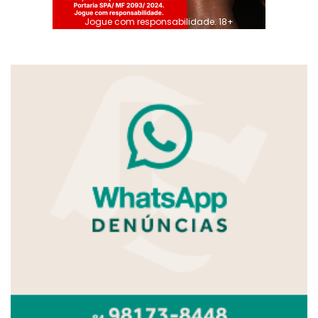
Jogue com responsabilidade. 18+