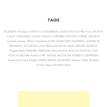
TAGS
ACIDENTE
Alcaçuz
ASSALTO
ASSEMBLEIA LEGISLATIVA DO RN
Assu
BATATA
Caicó
CARAÚBAS
Ceará
CHUVA
CORONEL AZEVEDO
CRIME
CRUZETA
currais novos
Dilma
Governo do RN
HOMICÍDIO
INCÊNDIO
JARDIM DE
PIRANHAS
JUCURUTU
LULA
Mossoró
NATAL
Nilda
NÉLTER QUEIROZ
Pagamento
PARAÍBA
PARELHAS
Parnamirim
POLÍCIA
POLÍCIA CIVIL
POLÍCIA MILITAR
Política
PRF
RAFAEL MOTTA
RN
ROBERTO GERMANO
Robinson Faria
Roubo
SERRA NEGRA DO NORTE
Temer
UFRN
Vivaldo
Costa
Água
ÁLVARO DIAS