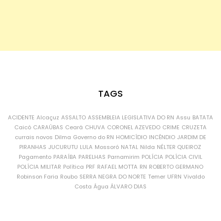
TAGS
ACIDENTE
Alcaçuz
ASSALTO
ASSEMBLEIA LEGISLATIVA DO RN
Assu
BATATA
Caicó
CARAÚBAS
Ceará
CHUVA
CORONEL AZEVEDO
CRIME
CRUZETA
currais novos
Dilma
Governo do RN
HOMICÍDIO
INCÊNDIO
JARDIM DE
PIRANHAS
JUCURUTU
LULA
Mossoró
NATAL
Nilda
NÉLTER QUEIROZ
Pagamento
PARAÍBA
PARELHAS
Parnamirim
POLÍCIA
POLÍCIA CIVIL
POLÍCIA MILITAR
Política
PRF
RAFAEL MOTTA
RN
ROBERTO GERMANO
Robinson Faria
Roubo
SERRA NEGRA DO NORTE
Temer
UFRN
Vivaldo
Costa
Água
ÁLVARO DIAS