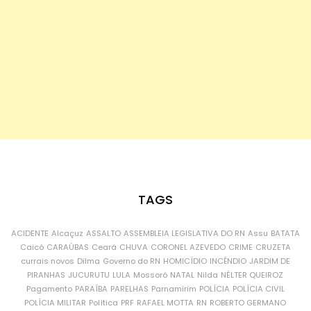
TAGS
ACIDENTE
Alcaçuz
ASSALTO
ASSEMBLEIA LEGISLATIVA DO RN
Assu
BATATA
Caicó
CARAÚBAS
Ceará
CHUVA
CORONEL AZEVEDO
CRIME
CRUZETA
currais novos
Dilma
Governo do RN
HOMICÍDIO
INCÊNDIO
JARDIM DE
PIRANHAS
JUCURUTU
LULA
Mossoró
NATAL
Nilda
NÉLTER QUEIROZ
Pagamento
PARAÍBA
PARELHAS
Parnamirim
POLÍCIA
POLÍCIA CIVIL
POLÍCIA MILITAR
Política
PRF
RAFAEL MOTTA
RN
ROBERTO GERMANO