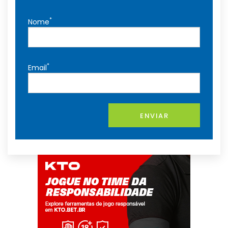
*
Nome
*
Email
ENVIAR