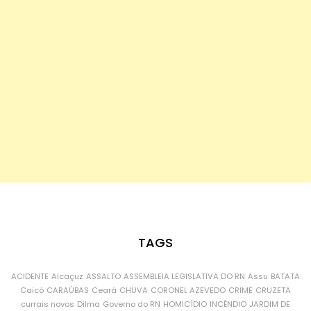
TAGS
ACIDENTE
Alcaçuz
ASSALTO
ASSEMBLEIA LEGISLATIVA DO RN
Assu
BATATA
Caicó
CARAÚBAS
Ceará
CHUVA
CORONEL AZEVEDO
CRIME
CRUZETA
currais novos
Dilma
Governo do RN
HOMICÍDIO
INCÊNDIO
JARDIM DE