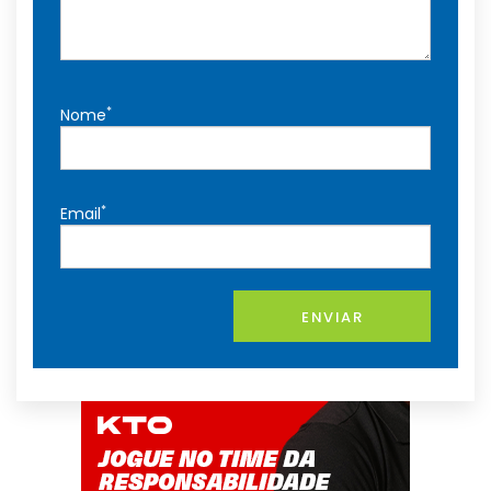
*
Nome
*
Email
ENVIAR