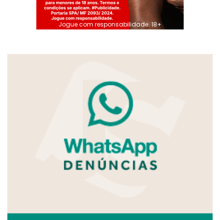
Jogue com responsabilidade. 18+