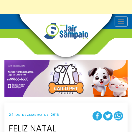
T
o
g
g
l
e
n
a
v
i
g
a
t
i
o
n
24 DE DEZEMBRO DE 2016
FELIZ NATAL