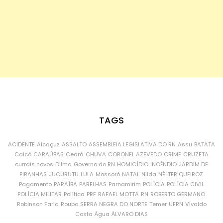
TAGS
ACIDENTE
Alcaçuz
ASSALTO
ASSEMBLEIA LEGISLATIVA DO RN
Assu
BATATA
Caicó
CARAÚBAS
Ceará
CHUVA
CORONEL AZEVEDO
CRIME
CRUZETA
currais novos
Dilma
Governo do RN
HOMICÍDIO
INCÊNDIO
JARDIM DE
PIRANHAS
JUCURUTU
LULA
Mossoró
NATAL
Nilda
NÉLTER QUEIROZ
Pagamento
PARAÍBA
PARELHAS
Parnamirim
POLÍCIA
POLÍCIA CIVIL
POLÍCIA MILITAR
Política
PRF
RAFAEL MOTTA
RN
ROBERTO GERMANO
Robinson Faria
Roubo
SERRA NEGRA DO NORTE
Temer
UFRN
Vivaldo
Costa
Água
ÁLVARO DIAS